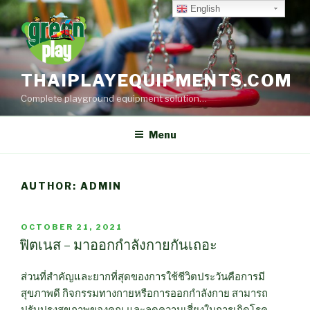
Skip
English
to
content
THAIPLAYEQUIPMENTS.COM
Complete playground equipment solution…
Menu
AUTHOR:
ADMIN
POSTED
OCTOBER 21, 2021
ON
ฟิตเนส – มาออกกำลังกายกันเถอะ
ส่วนที่สำคัญและยากที่สุดของการใช้ชีวิตประวันคือการมี
สุขภาพดี กิจกรรมทางกายหรือการออกกำลังกาย สามารถ
ปรับปรุงสุขภาพของคุณ และลดความเสี่ยงในการเกิดโรค