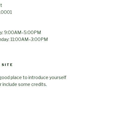
t
 10001
ay: 9:00AM–5:00PM
unday: 11:00AM–3:00PM
 SITE
good place to introduce yourself
or include some credits.