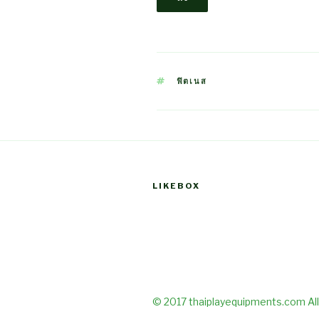
TAGS
ฟิตเนส
LIKEBOX
© 2017 thaiplayequipments.com All