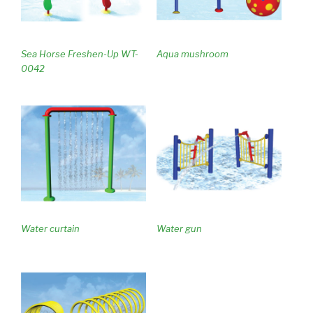
Sea Horse Freshen-Up WT-
Aqua mushroom
0042
Water curtain
Water gun