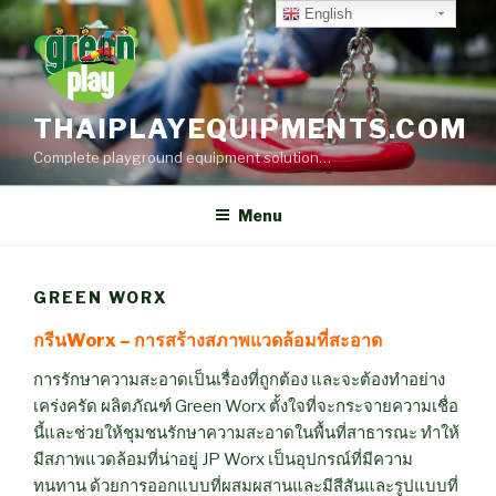
Skip
English
to
content
THAIPLAYEQUIPMENTS.COM
Complete playground equipment solution…
Menu
GREEN WORX
กรีนWorx – การสร้างสภาพแวดล้อมที่สะอาด
การรักษาความสะอาดเป็นเรื่องที่ถูกต้อง และจะต้องทำอย่าง
เคร่งครัด ผลิตภัณฑ์ Green Worx ตั้งใจที่จะกระจายความเชื่อ
นี้และช่วยให้ชุมชนรักษาความสะอาดในพื้นที่สาธารณะ ทำให้
มีสภาพแวดล้อมที่น่าอยู่ JP Worx เป็นอุปกรณ์ที่มีความ
ทนทาน ด้วยการออกแบบที่ผสมผสานและมีสีสันและรูปแบบที่